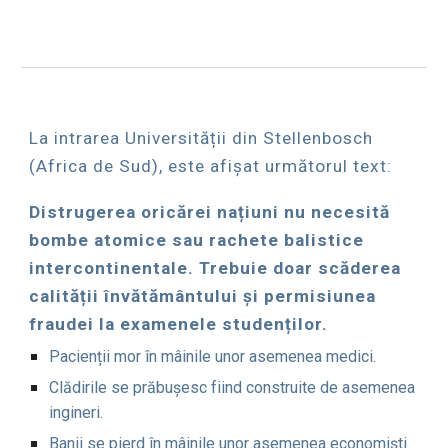
La in
trarea
Universității din Stellenbosch
(Africa de Sud), este afișat următorul text:
Distrugerea oricărei națiuni nu necesită
bombe atomice sau rachete balistice
intercontinentale. Trebuie doar scăderea
calității învătământului și permisiunea
fraudei la examenele studenților.
Pacienții mor în mâinile unor asemenea medici.
Clădirile se prăbușesc fiind construite de asemenea
ingineri.
Banii se pierd în mâinile unor asemenea economiști.